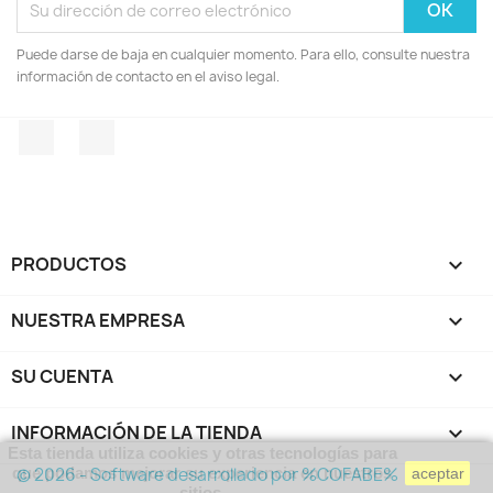
Puede darse de baja en cualquier momento. Para ello, consulte nuestra
información de contacto en el aviso legal.
Facebook
Instagram
PRODUCTOS

NUESTRA EMPRESA

SU CUENTA

INFORMACIÓN DE LA TIENDA
keyboard_arrow_down
Esta tienda utiliza cookies y otras tecnologías para
© 2026 - Software desarrollado por %COFABE%
que podamos mejorar su experiencia en nuestros
aceptar
sitios.