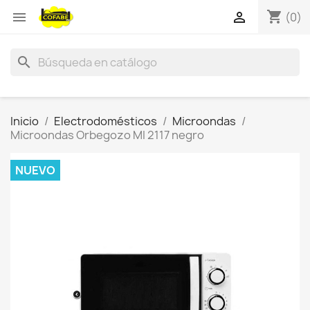
shopping_cart


(0)
search
Inicio
Electrodomésticos
Microondas
Microondas Orbegozo MI 2117 negro
NUEVO