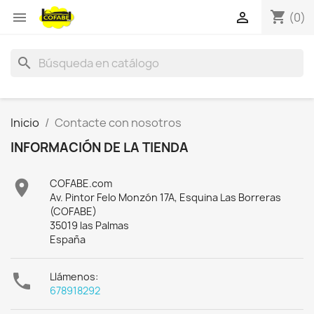
shopping_cart


(0)
search
Inicio
Contacte con nosotros
INFORMACIÓN DE LA TIENDA

COFABE.com
Av. Pintor Felo Monzón 17A, Esquina Las Borreras
(COFABE)
35019 las Palmas
España

Llámenos:
678918292