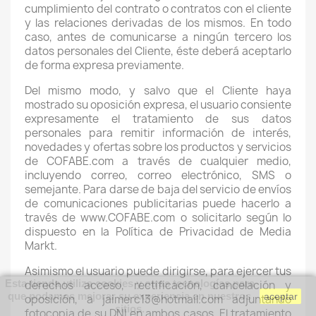
cumplimiento del contrato o contratos con el cliente
y las relaciones derivadas de los mismos. En todo
caso, antes de comunicarse a ningún tercero los
datos personales del Cliente, éste deberá aceptarlo
de forma expresa previamente.
Del mismo modo, y salvo que el Cliente haya
mostrado su oposición expresa, el usuario consiente
expresamente el tratamiento de sus datos
personales para remitir información de interés,
novedades y ofertas sobre los productos y servicios
de COFABE.com a través de cualquier medio,
incluyendo correo, correo electrónico, SMS o
semejante. Para darse de baja del servicio de envíos
de comunicaciones publicitarias puede hacerlo a
través de www.COFABE.com o solicitarlo según lo
dispuesto en la Política de Privacidad de Media
Markt.
Asimismo el usuario puede dirigirse, para ejercer tus
Esta tienda utiliza cookies y otras tecnologías para
derechos acceso, rectificación, cancelación y
que podamos mejorar su experiencia en nuestros
aceptar
oposición, a jaimerc13@hotmail.com adjuntando
sitios.
fotocopia de su DNI en ambos casos. El tratamiento