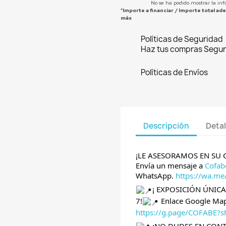
No se ha podido mostrar la inf
*Importe a financiar
/
Importe total a
más
Políticas de Seguridad
Haz tus compras Segur
Políticas de Envíos
Descripción
Detal
¡LE ASESORAMOS EN SU
Envía un mensaje a
Cofab
WhatsApp.
https://wa.m
¡ EXPOSICIÓN ÚNIC
7!
Enlace Google Map
https://g.page/COFABE?s