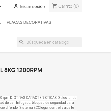
shopping_cart


Carrito
(0)
Iniciar sesión
L
PLACAS DECORATIVAS
search
L 8KG 1200RPM
200 rpm D. OTRAS CARACTERISTICAS: Selector de
dad de centrifugado, bloqueo de seguridad para
ncio diferido. Sistema ECOlogic, control y ajuste