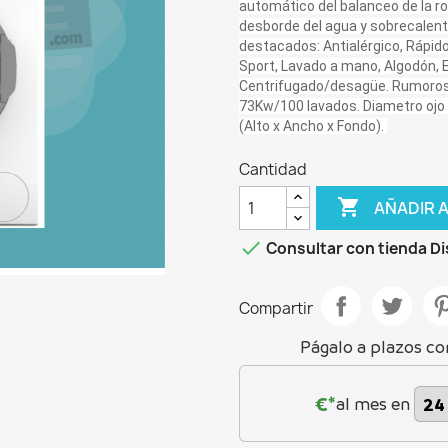
automático del balanceo de la ro
desborde del agua y sobrecalen
destacados: Antialérgico, Rápido
Sport, Lavado a mano, Algodón, E
Centrifugado/desagüe.
Rumorosi
73Kw/100 lavados. Diametro ojo 
(Alto x Ancho x Fondo).
Cantidad

AÑADIR 

Consultar con tienda Di
Compartir
Págalo a plazos co
€*
al mes en