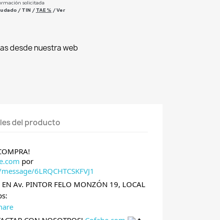
ormación solicitada
deudado
/
TIN
/
TAE
%
/
Ver
as desde nuestra web
les del producto
 COMPRA!
e.com
por
e/message/6LRQCHTCSKFVJ1
A EN Av. PINTOR FELO MONZÓN 19, LOCAL
s:
hare