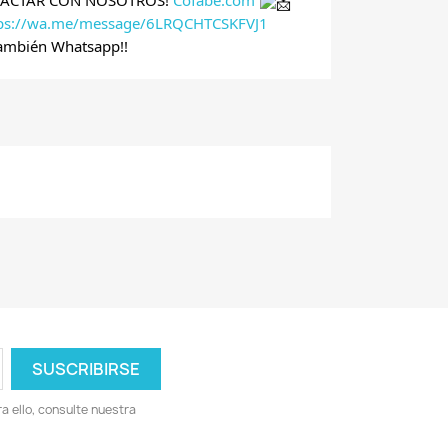
TACTAR CON NOSOTROS!
Cofabe.com
tps://wa.me/message/6LRQCHTCSKFVJ1
ambién Whatsapp!!
 ello, consulte nuestra