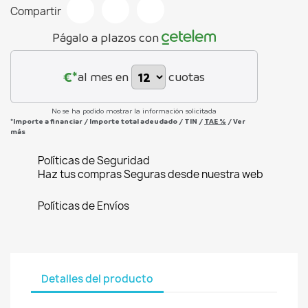
Compartir
Págalo a plazos con
€*
al mes en
cuotas
No se ha podido mostrar la información solicitada
*Importe a financiar
/
Importe total adeudado
/
TIN
/
TAE
%
/
Ver
más
Políticas de Seguridad
Haz tus compras Seguras desde nuestra web
Políticas de Envíos
Detalles del producto