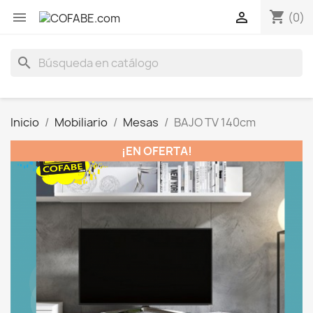
shopping_cart


(0)
search
Inicio
Mobiliario
Mesas
BAJO TV 140cm
¡EN OFERTA!