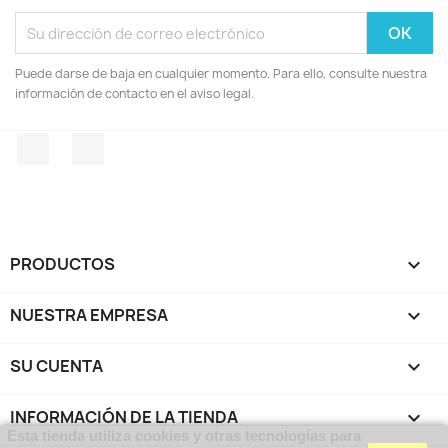
Puede darse de baja en cualquier momento. Para ello, consulte nuestra
información de contacto en el aviso legal.
Facebook
Instagram
PRODUCTOS

NUESTRA EMPRESA

SU CUENTA

INFORMACIÓN DE LA TIENDA
keyboard_arrow_down
Esta tienda utiliza cookies y otras tecnologías para