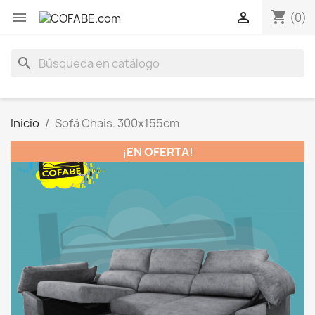
shopping_cart


(0)
search
Inicio
Sofá Chais. 300x155cm
¡EN OFERTA!