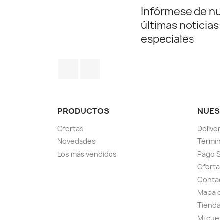
Infórmese de n
últimas noticias
especiales
Facebook
Instagram
PRODUCTOS
NUES
Ofertas
Delive
Novedades
Términ
Los más vendidos
Pago 
Oferta
Conta
Mapa d
Tiend
Mi cue