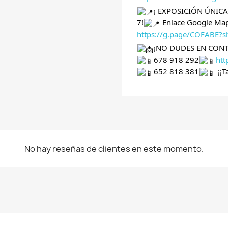
¡ EXPOSICIÓN ÚNIC
7!
Enlace Google Map
https://g.page/COFABE?s
¡NO DUDES EN CON
678 918 292
ht
652 818 381
¡¡T
No hay reseñas de clientes en este momento.