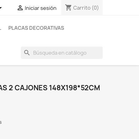
shopping_cart


Carrito
(0)
Iniciar sesión
L
PLACAS DECORATIVAS
search
AS 2 CAJONES 148X198*52CM
s