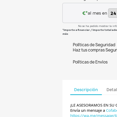
€*
al mes en
No se ha podido mostrar la inf
*Importe a financiar
/
Importe total a
más
Políticas de Seguridad
Haz tus compras Segur
Políticas de Envíos
Descripción
Detal
¡LE ASESORAMOS EN SU
Envía un mensaje a
Cofab
https://wa.me/message/