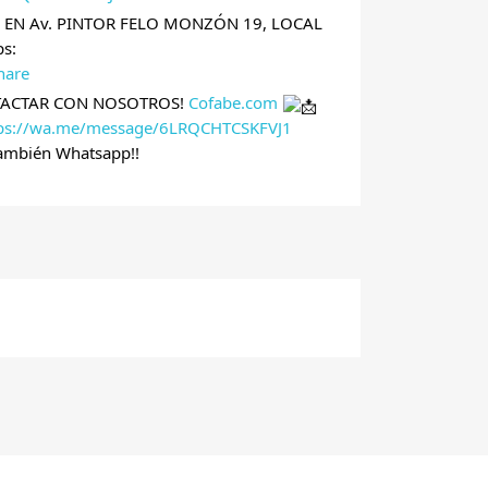
A EN Av. PINTOR FELO MONZÓN 19, LOCAL
s:
hare
TACTAR CON NOSOTROS!
Cofabe.com
tps://wa.me/message/6LRQCHTCSKFVJ1
ambién Whatsapp!!