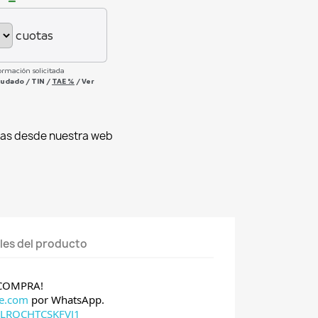
cuotas
ormación solicitada
deudado
/
TIN
/
TAE
%
/
Ver
as desde nuestra web
les del producto
 COMPRA!
e.com
por WhatsApp.
6LRQCHTCSKFVJ1