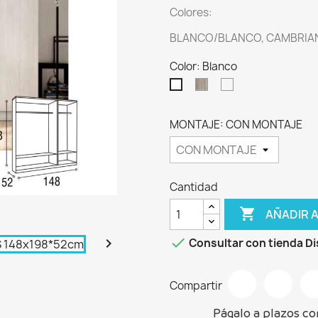
Colores:
BLANCO/BLANCO, CAMBRIAN
Color: Blanco
Cambrian
Ártico
Blanco
MONTAJE: CON MONTAJE
Cantidad

AÑADIR 


Consultar con tienda Di
Compartir
Págalo a plazos co